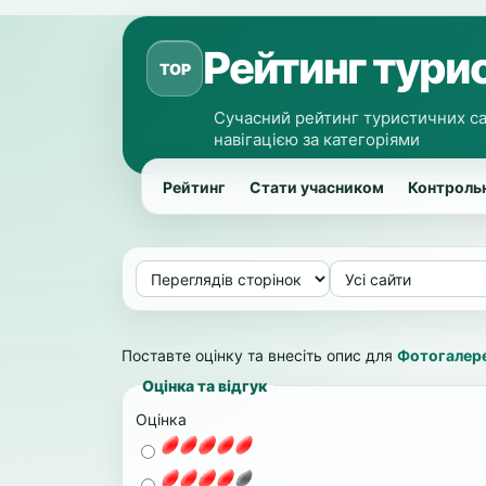
Рейтинг турис
TOP
Сучасний рейтинг туристичних са
навігацією за категоріями
Рейтинг
Стати учасником
Контрольн
Поставте оцінку та внесіть опис для
Фотогалере
Оцінка та відгук
Оцінка