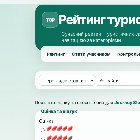
Рейтинг турис
TOP
Сучасний рейтинг туристичних са
навігацією за категоріями
Рейтинг
Стати учасником
Контрольн
Поставте оцінку та внесіть опис для
Journey Sto
Оцінка та відгук
Оцінка