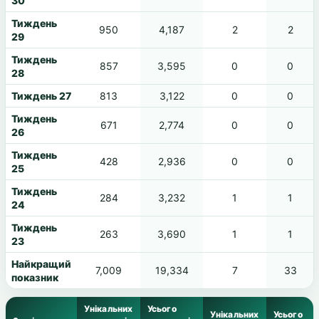
30
Тиждень
950
4,187
2
2
29
Тиждень
857
3,595
0
0
28
Тиждень 27
813
3,122
0
0
Тиждень
671
2,774
0
0
26
Тиждень
428
2,936
0
0
25
Тиждень
284
3,232
1
1
24
Тиждень
263
3,690
1
1
23
Найкращий
7,009
19,334
7
33
показник
Унікальних
Усього
Унікальних
Усього