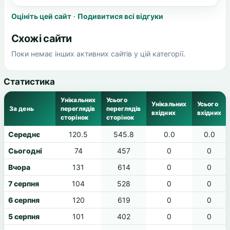
Оцініть цей сайт
·
Подивитися всі відгуки
Схожі сайти
Поки немає інших активних сайтів у цій категорії.
Статистика
Унікальних
Усього
Унікальних
Усього
За день
переглядів
переглядів
вхідних
вхідних
сторінок
сторінок
Середнє
120.5
545.8
0.0
0.0
Сьогодні
74
457
0
0
Вчора
131
614
0
0
7 серпня
104
528
0
0
6 серпня
120
619
0
0
5 серпня
101
402
0
0