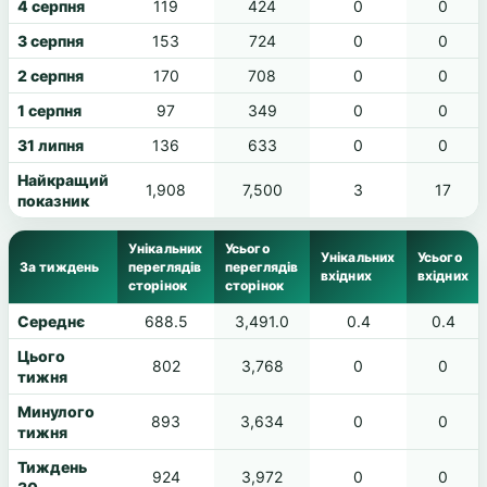
4 серпня
119
424
0
0
3 серпня
153
724
0
0
2 серпня
170
708
0
0
1 серпня
97
349
0
0
31 липня
136
633
0
0
Найкращий
1,908
7,500
3
17
показник
Унікальних
Усього
Унікальних
Усього
За тиждень
переглядів
переглядів
вхідних
вхідних
сторінок
сторінок
Середнє
688.5
3,491.0
0.4
0.4
Цього
802
3,768
0
0
тижня
Минулого
893
3,634
0
0
тижня
Тиждень
924
3,972
0
0