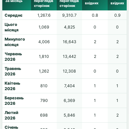
За місяць
переглядів
переглядів
вхідних
вхідних
сторінок
сторінок
Середнє
1,267.6
9,310.7
0.8
0.9
Цього
1,069
4,825
0
0
місяця
Минулого
4,006
16,643
2
2
місяця
Червень
1,810
13,442
2
2
2026
Травень
1,262
12,308
0
0
2026
Квітень
810
7,404
1
1
2026
Березень
790
6,369
1
1
2026
Лютий
698
5,846
1
2
2026
Січень