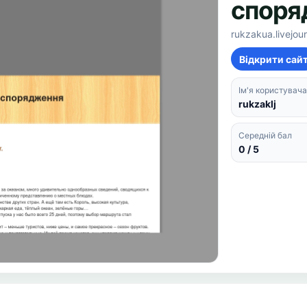
споря
rukzakua.livejou
Відкрити сай
Ім'я користувача
rukzaklj
Середній бал
0 / 5