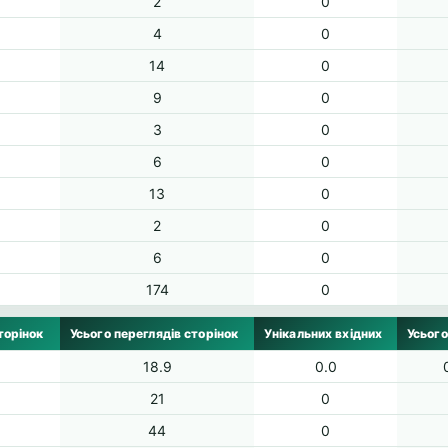
2
0
4
0
14
0
9
0
3
0
6
0
13
0
2
0
6
0
174
0
торінок
Усього переглядів сторінок
Унікальних вхідних
Усього
18.9
0.0
21
0
44
0