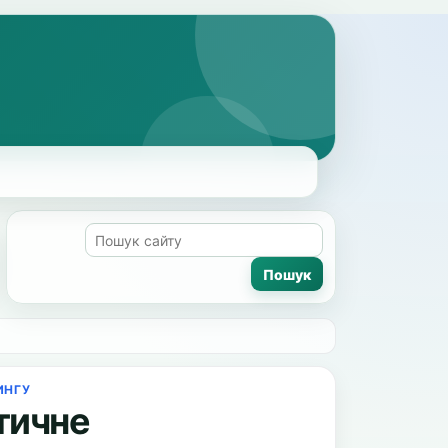
ИНГУ
тичне