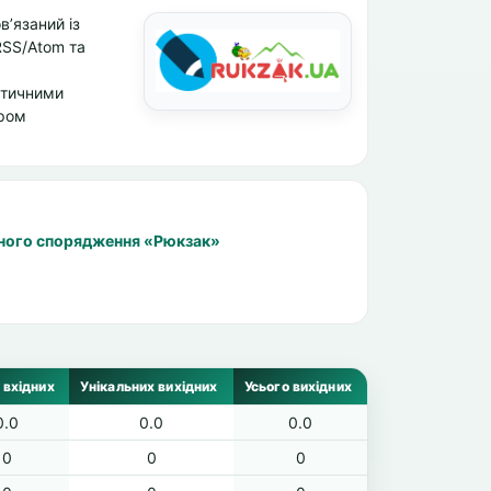
’язаний із
RSS/Atom та
стичними
ором
чного спорядження «Рюкзак»
 вхідних
Унікальних вихідних
Усього вихідних
0.0
0.0
0.0
0
0
0