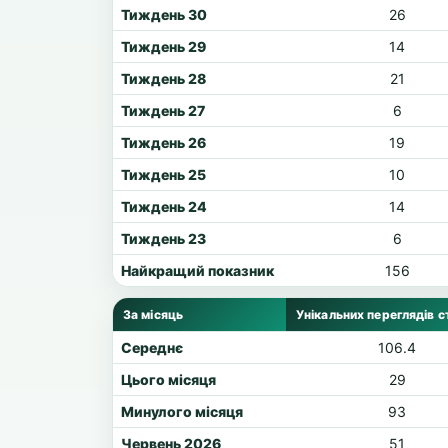
Тиждень 30
26
Тиждень 29
14
Тиждень 28
21
Тиждень 27
6
Тиждень 26
19
Тиждень 25
10
Тиждень 24
14
Тиждень 23
6
Найкращий показник
156
За місяць
Унікальних переглядів с
Середнє
106.4
Цього місяця
29
Минулого місяця
93
Червень 2026
51