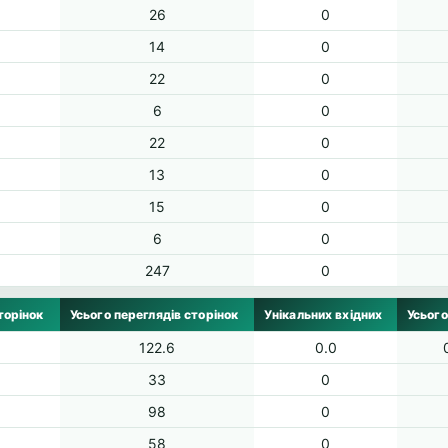
26
0
14
0
22
0
6
0
22
0
13
0
15
0
6
0
247
0
торінок
Усього переглядів сторінок
Унікальних вхідних
Усього
122.6
0.0
33
0
98
0
58
0