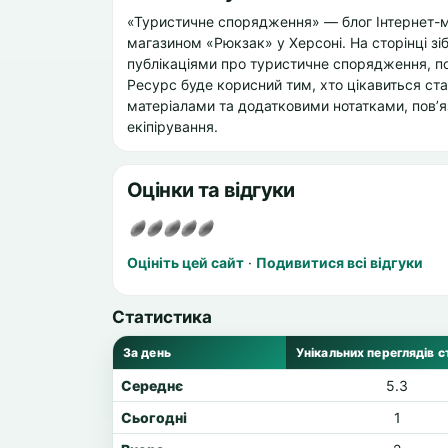
«Туристичне спорядження» — блог Інтернет-ма
магазином «Рюкзак» у Херсоні. На сторінці зі
публікаціями про туристичне спорядження, по
Ресурс буде корисний тим, хто цікавиться с
матеріалами та додатковими нотатками, пов’
екіпірування.
Оцінки та відгуки
Оцініть цей сайт
·
Подивитися всі відгуки
Статистика
За день
Унікальних переглядів с
Середнє
5.3
Сьогодні
1