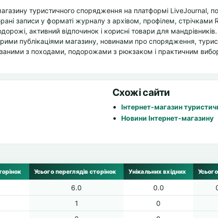
газину туристичного спорядження на платформі LiveJournal, пов
брані записи у форматі журналу з архівом, профілем, стрічками 
дорожі, активний відпочинок і корисні товари для мандрівників.
тарими публікаціями магазину, новинами про спорядження, тури
язаними з походами, подорожами з рюкзаком і практичним виб
Схожі сайти
Інтернет-магазин туристи
Новини Інтернет-магазину
торінок
Усього переглядів сторінок
Унікальних вхідних
Усього
6.0
0.0
1
0