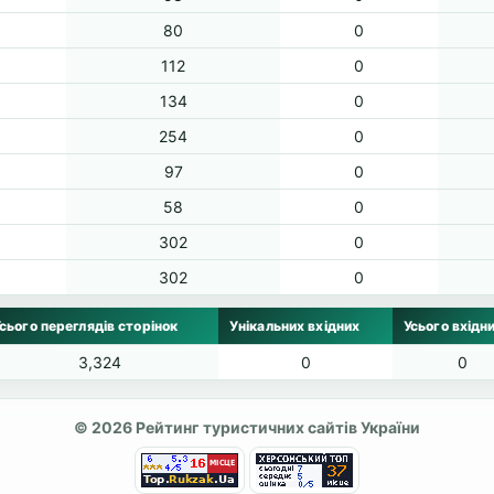
80
0
112
0
134
0
254
0
97
0
58
0
302
0
302
0
сього переглядів сторінок
Унікальних вхідних
Усього вхідн
3,324
0
0
© 2026 Рейтинг туристичних сайтів України