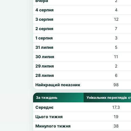
Вчора
2
4 серпня
4
3 серпня
12
2 серпня
7
1 серпня
3
31 липня
5
30 липня
11
29 липня
2
28 липня
6
Найкращий показник
98
За тиждень
Унікальних переглядів с
Середнє
17.3
Цього тижня
19
Минулого тижня
38