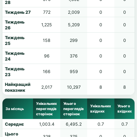
28
Тиждень 27
772
2,009
0
0
Тиждень
1,225
5,209
0
0
26
Тиждень
158
299
0
0
25
Тиждень
96
376
0
0
24
Тиждень
166
959
0
0
23
Найкращий
2,017
10,297
8
8
показник
Унікальних
Усього
Унікальних
Усього
За місяць
переглядів
переглядів
вхідних
вхідних
сторінок
сторінок
Середнє
1,003.4
6,495.2
0.7
0.7
Цього
328
375
0
0