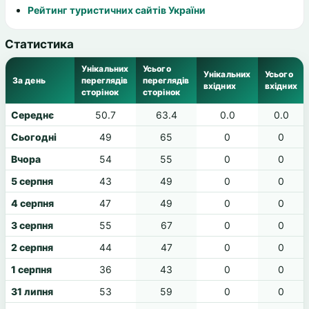
Рейтинг туристичних сайтів України
Статистика
Унікальних
Усього
Унікальних
Усього
За день
переглядів
переглядів
вхідних
вхідних
сторінок
сторінок
Середнє
50.7
63.4
0.0
0.0
Сьогодні
49
65
0
0
Вчора
54
55
0
0
5 серпня
43
49
0
0
4 серпня
47
49
0
0
3 серпня
55
67
0
0
2 серпня
44
47
0
0
1 серпня
36
43
0
0
31 липня
53
59
0
0