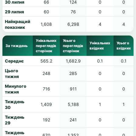
30 липня
66
124
0
0
29 липня
60
76
0
0
Найкращий
1,608
6,298
4
4
показник
Унікальних
Усього
Унікальних
Усього
За тиждень
переглядів
переглядів
вхідних
вхідних
сторінок
сторінок
Середнє
565.2
1,682.9
0.1
0.1
Цього
248
285
0
0
тижня
Минулого
716
911
0
0
тижня
Тиждень
1,409
5,188
1
1
30
Тиждень
192
241
0
0
29
Тиждень
670
1,352
0
0