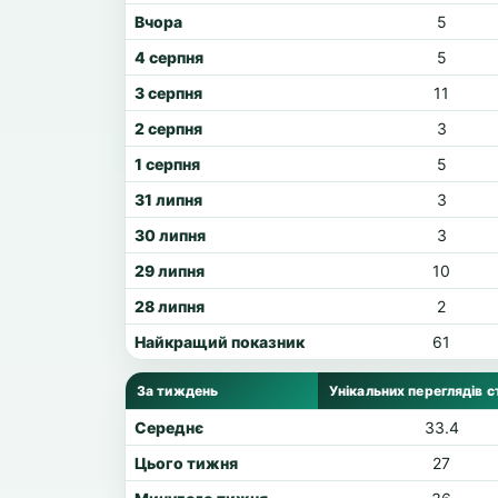
Вчора
5
4 серпня
5
3 серпня
11
2 серпня
3
1 серпня
5
31 липня
3
30 липня
3
29 липня
10
28 липня
2
Найкращий показник
61
За тиждень
Унікальних переглядів с
Середнє
33.4
Цього тижня
27