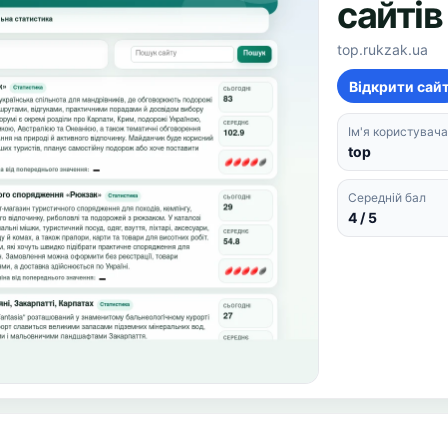
сайтів
top.rukzak.ua
Відкрити сай
Ім'я користувача
top
Середній бал
4 / 5