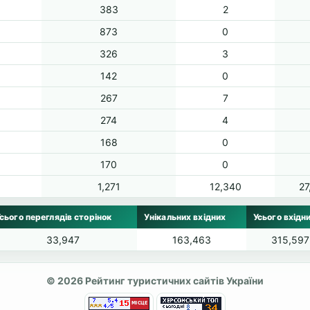
383
2
873
0
326
3
142
0
267
7
274
4
168
0
170
0
1,271
12,340
27
сього переглядів сторінок
Унікальних вхідних
Усього вхідн
33,947
163,463
315,597
© 2026 Рейтинг туристичних сайтів України