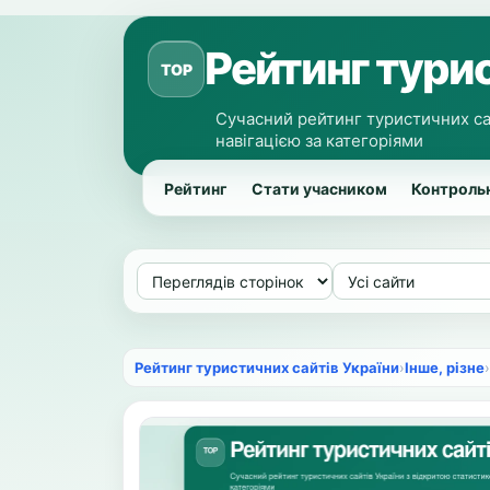
Рейтинг турис
TOP
Сучасний рейтинг туристичних са
навігацією за категоріями
Рейтинг
Стати учасником
Контрольн
Рейтинг туристичних сайтів України
›
Інше, різне
›