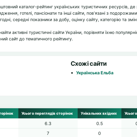
штовний каталог-рейтинг українських туристичних ресурсів, де 
дження, готелі, пансіонати та інші сайти, пов’язані з подорожам
огодні, середні показники за добу, оцінку сайту, категорію та змі
айти активні туристичні сайти України, порівняти їхню популярні
ний сайт до тематичного рейтингу.
Схожі сайти
Українська Ельба
торінок
Усього переглядів сторінок
Унікальних вхідних
Усього
6.3
0.5
7
0