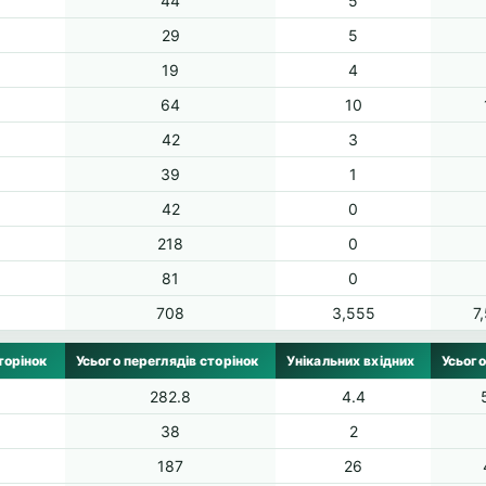
44
5
29
5
19
4
64
10
42
3
39
1
42
0
218
0
81
0
708
3,555
7
торінок
Усього переглядів сторінок
Унікальних вхідних
Усього
282.8
4.4
38
2
187
26