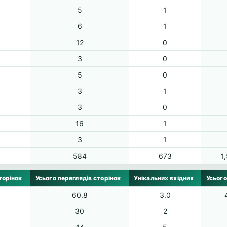
5
1
6
1
12
0
3
0
5
0
3
1
3
0
16
1
3
1
584
673
1
торінок
Усього переглядів сторінок
Унікальних вхідних
Усього
60.8
3.0
30
2