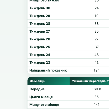
Минулого тижня
36
Тиждень 30
24
Тиждень 29
19
Тиждень 28
38
Тиждень 27
35
Тиждень 26
27
Тиждень 25
37
Тиждень 24
48
Тиждень 23
43
Найкращий показник
194
За місяць
Унікальних переглядів с
Середнє
160.8
Цього місяця
35
Минулого місяця
141