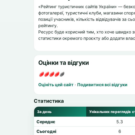
«Рейтинг туристичних сайтів України» — безко
фотогалереї, туристичні клуби, магазини споря
позиції учасників, кількість відвідувачів за сь
рейтингу.
Ресурс буде корисний тим, хто хоче швидко зн
статистики окремого проєкту або додати влас
Оцінки та відгуки
Оцініть цей сайт
·
Подивитися всі відгуки
Статистика
За день
Унікальних переглядів с
Середнє
5.3
Сьогодні
6