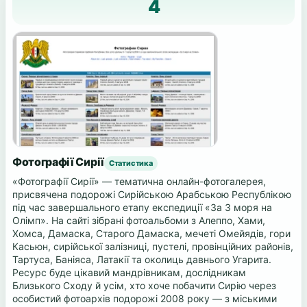
4
Фотографії Сирії
Статистика
«Фотографії Сирії» — тематична онлайн-фотогалерея,
присвячена подорожі Сирійською Арабською Республікою
під час завершального етапу експедиції «За 3 моря на
Олімп». На сайті зібрані фотоальбоми з Алеппо, Хами,
Хомса, Дамаска, Старого Дамаска, мечеті Омейядів, гори
Касьюн, сирійської залізниці, пустелі, провінційних районів,
Тартуса, Баніяса, Латакії та околиць давнього Угарита.
Ресурс буде цікавий мандрівникам, дослідникам
Близького Сходу й усім, хто хоче побачити Сирію через
особистий фотоархів подорожі 2008 року — з міськими