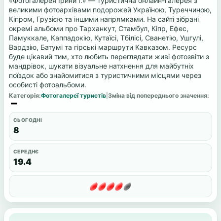
«Фотогалерея Ірини І.» — туристична онлайн-галерея з
великими фотоархівами подорожей Україною, Туреччиною,
Кіпром, Грузією та іншими напрямками. На сайті зібрані
окремі альбоми про Тарханкут, Стамбул, Кіпр, Ефес,
Памуккале, Каппадокію, Кутаїсі, Тбілісі, Сванетію, Ушгулі,
Вардзію, Батумі та гірські маршрути Кавказом. Ресурс
буде цікавий тим, хто любить переглядати живі фотозвіти з
мандрівок, шукати візуальне натхнення для майбутніх
поїздок або знайомитися з туристичними місцями через
особисті фотоальбоми.
Категорія:
Фотогалереї туристів
|
Зміна від попереднього значення:
СЬОГОДНІ
8
СЕРЕДНЄ
19.4