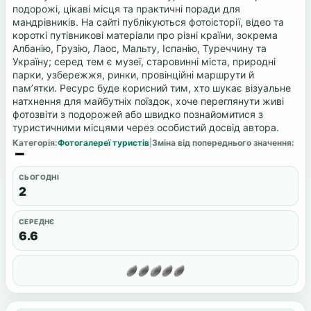
подорожі, цікаві місця та практичні поради для
мандрівників. На сайті публікуються фотоісторії, відео та
короткі путівникові матеріали про різні країни, зокрема
Албанію, Грузію, Лаос, Мальту, Іспанію, Туреччину та
Україну; серед тем є музеї, старовинні міста, природні
парки, узбережжя, ринки, провінційні маршрути й
пам’ятки. Ресурс буде корисний тим, хто шукає візуальне
натхнення для майбутніх поїздок, хоче переглянути живі
фотозвіти з подорожей або швидко познайомитися з
туристичними місцями через особистий досвід автора.
Категорія:
Фотогалереї туристів
|
Зміна від попереднього значення:
СЬОГОДНІ
2
СЕРЕДНЄ
6.6