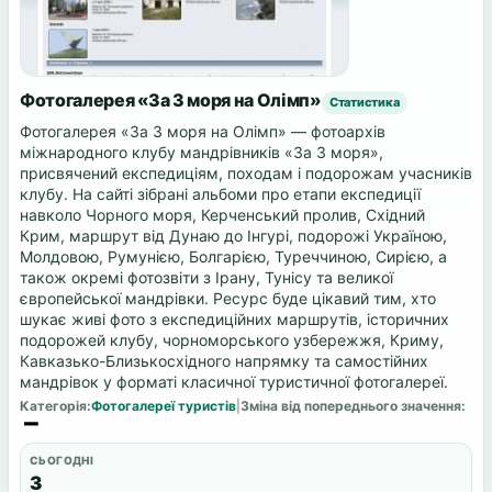
Фотогалерея «За 3 моря на Олімп»
Статистика
Фотогалерея «За 3 моря на Олімп» — фотоархів
міжнародного клубу мандрівників «За 3 моря»,
присвячений експедиціям, походам і подорожам учасників
клубу. На сайті зібрані альбоми про етапи експедиції
навколо Чорного моря, Керченський пролив, Східний
Крим, маршрут від Дунаю до Інгурі, подорожі Україною,
Молдовою, Румунією, Болгарією, Туреччиною, Сирією, а
також окремі фотозвіти з Ірану, Тунісу та великої
європейської мандрівки. Ресурс буде цікавий тим, хто
шукає живі фото з експедиційних маршрутів, історичних
подорожей клубу, чорноморського узбережжя, Криму,
Кавказько-Близькосхідного напрямку та самостійних
мандрівок у форматі класичної туристичної фотогалереї.
Категорія:
Фотогалереї туристів
|
Зміна від попереднього значення:
СЬОГОДНІ
3