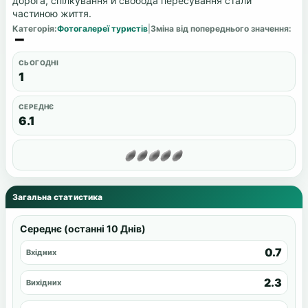
дорога, спілкування й свобода пересування стали
частиною життя.
Категорія:
Фотогалереї туристів
|
Зміна від попереднього значення:
СЬОГОДНІ
1
СЕРЕДНЄ
6.1
Загальна статистика
Середнє (останні 10 Днів)
0.7
Вхідних
2.3
Вихідних