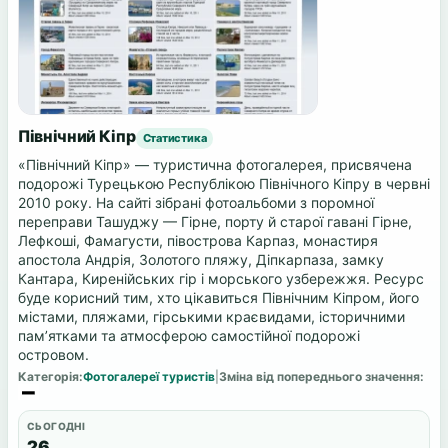
Північний Кіпр
Статистика
«Північний Кіпр» — туристична фотогалерея, присвячена
подорожі Турецькою Республікою Північного Кіпру в червні
2010 року. На сайті зібрані фотоальбоми з поромної
переправи Ташуджу — Гірне, порту й старої гавані Гірне,
Лефкоші, Фамагусти, півострова Карпаз, монастиря
апостола Андрія, Золотого пляжу, Діпкарпаза, замку
Кантара, Киренійських гір і морського узбережжя. Ресурс
буде корисний тим, хто цікавиться Північним Кіпром, його
містами, пляжами, гірськими краєвидами, історичними
пам’ятками та атмосферою самостійної подорожі
островом.
Категорія:
Фотогалереї туристів
|
Зміна від попереднього значення:
СЬОГОДНІ
26