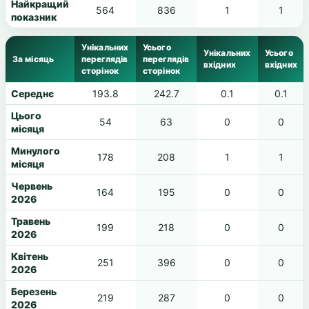
Найкращий
564
836
1
1
показник
Унікальних
Усього
Унікальних
Усього
За місяць
переглядів
переглядів
вхідних
вхідних
сторінок
сторінок
Середнє
193.8
242.7
0.1
0.1
Цього
54
63
0
0
місяця
Минулого
178
208
1
1
місяця
Червень
164
195
0
0
2026
Травень
199
218
0
0
2026
Квітень
251
396
0
0
2026
Березень
219
287
0
0
2026