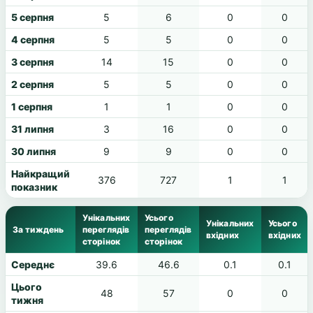
5 серпня
5
6
0
0
4 серпня
5
5
0
0
3 серпня
14
15
0
0
2 серпня
5
5
0
0
1 серпня
1
1
0
0
31 липня
3
16
0
0
30 липня
9
9
0
0
Найкращий
376
727
1
1
показник
Унікальних
Усього
Унікальних
Усього
За тиждень
переглядів
переглядів
вхідних
вхідних
сторінок
сторінок
Середнє
39.6
46.6
0.1
0.1
Цього
48
57
0
0
тижня