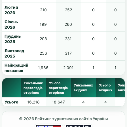
Лютий
210
252
0
0
2026
Січень
199
260
0
0
2026
Грудень
208
231
0
0
2025
Листопад
256
317
0
0
2025
Найкращий
1,966
2,091
1
1
показник
Унікальних
Усього
Унікальних
Усього
Унік
переглядів
переглядів
вхідних
вхідних
вихі
сторінок
сторінок
Усього
16,218
18,647
4
4
1
© 2026 Рейтинг туристичних сайтів України