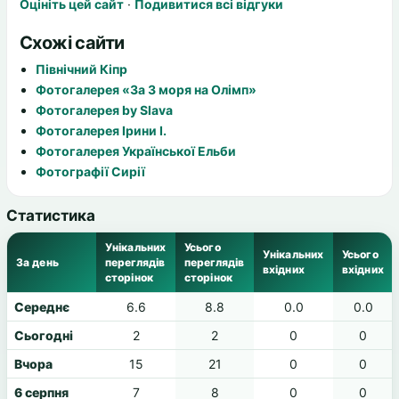
Оцініть цей сайт
·
Подивитися всі відгуки
Схожі сайти
Північний Кіпр
Фотогалерея «За 3 моря на Олімп»
Фотогалерея by Slava
Фотогалерея Ірини І.
Фотогалерея Української Ельби
Фотографії Сирії
Статистика
Унікальних
Усього
Унікальних
Усього
За день
переглядів
переглядів
вхідних
вхідних
сторінок
сторінок
Середнє
6.6
8.8
0.0
0.0
Сьогодні
2
2
0
0
Вчора
15
21
0
0
6 серпня
7
8
0
0