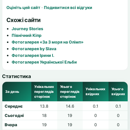
Оцініть цей сайт
·
Подивитися всі відгуки
Схожі сайти
Journey Stories
Північний Кіпр
Фотогалерея «За 3 моря на Олімп»
Фотогалерея by Slava
Фотогалерея Ірини І.
Фотогалерея Української Ельби
Статистика
Унікальних
Усього
Унікальних
Усього
За день
переглядів
переглядів
вхідних
вхідних
сторінок
сторінок
Середнє
13.8
14.6
0.1
0.1
Сьогодні
18
19
0
0
Вчора
19
19
0
0