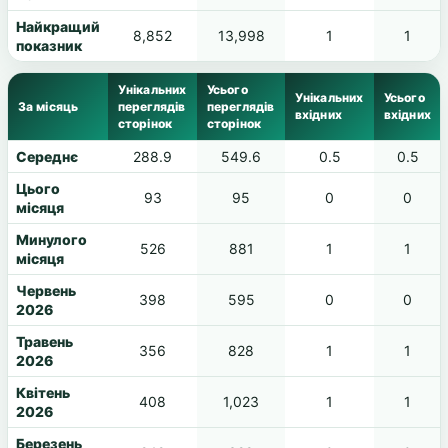
Найкращий
8,852
13,998
1
1
показник
Унікальних
Усього
Унікальних
Усього
За місяць
переглядів
переглядів
вхідних
вхідних
сторінок
сторінок
Середнє
288.9
549.6
0.5
0.5
Цього
93
95
0
0
місяця
Минулого
526
881
1
1
місяця
Червень
398
595
0
0
2026
Травень
356
828
1
1
2026
Квітень
408
1,023
1
1
2026
Березень