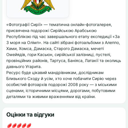
«Фотографії Сирії» — тематична онлайн-фотогалерея,
присвячена подорожі Сирійською Арабською
Республікою під час завершального етапу експедиції «За
3 моря на Олімп». На сайті зібрані фотоальбоми з Алеппо,
Хами, Хомса, Дамаска, Старого Дамаска, мечеті
Омейядів, гори Касьюн, сирійської залізниці, пустелі,
провінційних районів, Тартуса, Баніяса, Латакії та околиць
давнього Угарита.
Ресурс буде цікавий мандрівникам, дослідникам
Близького Сходу й усім, хто хоче побачити Сирію через
особистий фотоархів подорожі 2008 року — з міськими
сценами, історичними місцями, дорогами, побутовими
деталями та живими враженнями від країни.
Оцінки та відгуки