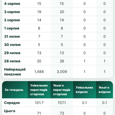
4 серпня
15
15
0
0
3 серпня
19
20
0
0
2 серпня
14
14
0
0
1 серпня
8
8
0
0
31 липня
7
7
0
0
30 липня
5
5
0
0
29 липня
13
13
0
0
28 липня
20
26
1
1
Найкращий
1,488
3,009
1
1
показник
Унікальних
Усього
Унікальних
Усього
За тиждень
переглядів
переглядів
вхідних
вхідних
сторінок
сторінок
Середнє
101.7
157.1
0.1
0.1
Цього
71
73
0
0