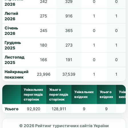
242
329
0
0
2026
Лютий
275
916
1
1
2026
Січень
245
365
0
0
2026
Грудень
180
273
1
1
2025
Листопад
166
191
0
0
2025
Найкращий
23,996
37,539
1
1
показник
Унікальних
Усього
Унікальних
Усього
Унік
переглядів
переглядів
вхідних
вхідних
вихі
сторінок
сторінок
Усього
92,920
128,911
9
9
2
© 2026 Рейтинг туристичних сайтів України